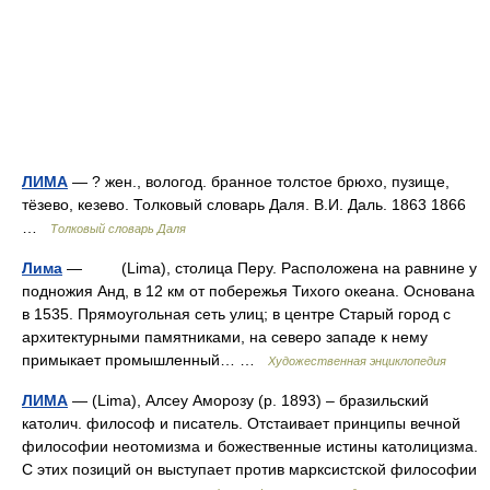
ЛИМА
— ? жен., вологод. бранное толстое брюхо, пузище,
тёзево, кезево. Толковый словарь Даля. В.И. Даль. 1863 1866
…
Толковый словарь Даля
Лима
— (Lima), столица Перу. Расположена на равнине у
подножия Анд, в 12 км от побережья Тихого океана. Основана
в 1535. Прямоугольная сеть улиц; в центре Старый город с
архитектурными памятниками, на северо западе к нему
примыкает промышленный… …
Художественная энциклопедия
ЛИМА
— (Lima), Алсеу Аморозу (р. 1893) – бразильский
католич. философ и писатель. Отстаивает принципы вечной
философии неотомизма и божественные истины католицизма.
С этих позиций он выступает против марксистской философии