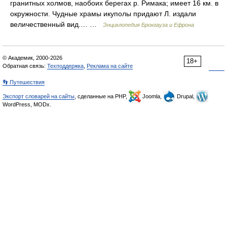
гранитных холмов, наобоих берегах р. Римака; имеет 16 км. в
окружности. Чудные храмы икуполы придают Л. издали
величественный вид.… …
Энциклопедия Брокгауза и Ефрона
© Академик, 2000-2026
18+
Обратная связь:
Техподдержка
,
Реклама на сайте
👣 Путешествия
Экспорт словарей на сайты
, сделанные на PHP,
Joomla,
Drupal,
WordPress, MODx.