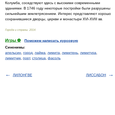
Колумба, соседствуют здесь с высокими современными
зданиями. В 1746 году некоторые постройки были разрушены
сильнейшим землетрясением. Интерес представляют хорошо
сохранившиеся дворцы, церкви и монастыри XVI-XVIII вв.
Города и страны
.
2014
.
Игры ⚽
Поможем написать курсовую
Синонимы
:
апельсин
,
город
,
лайма
,
лимита
,
лимитень
,
лимитура
,
лимитчик
,
порт
,
столица
,
фасоль
ЛИЛОНГВЕ
ЛИССАБОН