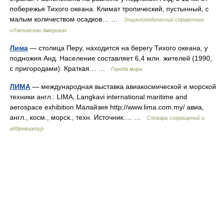
побережья Тихого океана. Климат тропический, пустынный, с
малым количеством осадков… …
Энциклопедический справочник
«Латинская Америка»
Лима
— столица Перу, находится на берегу Тихого океана, у
подножия Анд. Население составляет 6,4 млн. жителей (1990,
с пригородами). Краткая… …
Города мира
ЛИМА
— международная выставка авиакосмической и морской
техники англ.: LIMA, Langkavi international maritime and
aerospace exhibition Малайзия http://www.lima.com.my/​ авиа,
англ., косм., морск., техн. Источник:… …
Словарь сокращений и
аббревиатур