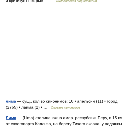
и критикует нек рые… …
Философская энциклопедия
лима
— сущ., кол во синонимов: 10 • апельсин (11) • город
(2765) • лайма (2) • …
Словарь синонимов
Лима
— (Lima) столица южно амер. республики Перу, в 15 км.
от своегопорта Калльяо, на берегу Тихого океана, у подошвы