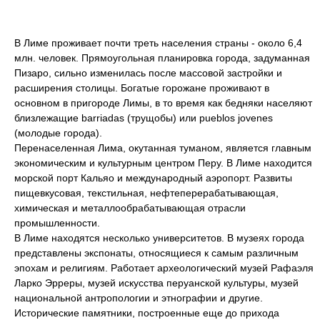
В Лиме проживает почти треть населения страны - около 6,4
млн. человек. Прямоугольная планировка города, задуманная
Пизаро, сильно изменилась после массовой застройки и
расширения столицы. Богатые горожане проживают в
основном в пригороде Лимы, в то время как бедняки населяют
близлежащие barriadas (трущобы) или pueblos jovenes
(молодые города).
Перенаселенная Лима, окутанная туманом, является главным
экономическим и культурным центром Перу. В Лиме находится
морской порт Кальяо и международный аэропорт. Развиты
пищевкусовая, текстильная, нефтеперерабатывающая,
химическая и металлообрабатывающая отрасли
промышленности.
В Лиме находятся несколько университетов. В музеях города
представлены экспонаты, относящиеся к самым различным
эпохам и религиям. Работает археологический музей Рафаэля
Ларко Эрреры, музей искусства перуанской культуры, музей
национальной антропологии и этнографии и другие.
Исторические памятники, построенные еще до прихода