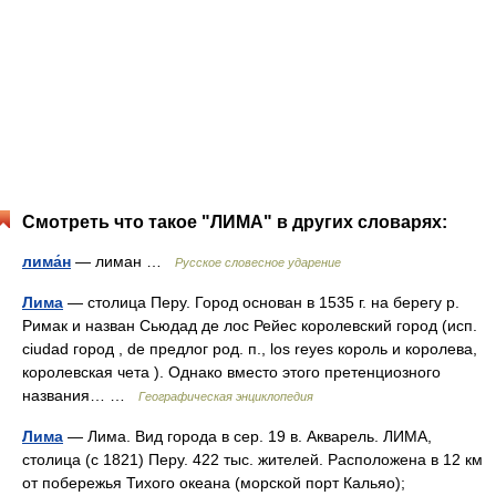
Смотреть что такое "ЛИМА" в других словарях:
лима́н
— лиман …
Русское словесное ударение
Лима
— столица Перу. Город основан в 1535 г. на берегу р.
Римак и назван Сьюдад де лос Рейес королевский город (исп.
ciudad город , de предлог род. п., los reyes король и королева,
королевская чета ). Однако вместо этого претенциозного
названия… …
Географическая энциклопедия
Лима
— Лима. Вид города в сер. 19 в. Акварель. ЛИМА,
столица (с 1821) Перу. 422 тыс. жителей. Расположена в 12 км
от побережья Тихого океана (морской порт Кальяо);